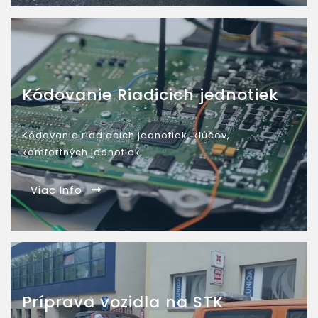
Kódovanie Riadicich jednotiek
Kódovanie riadiacich jednotiek, klúčov,
komfortných jednotiek.
Viac Info
Príprava vozidla na STK