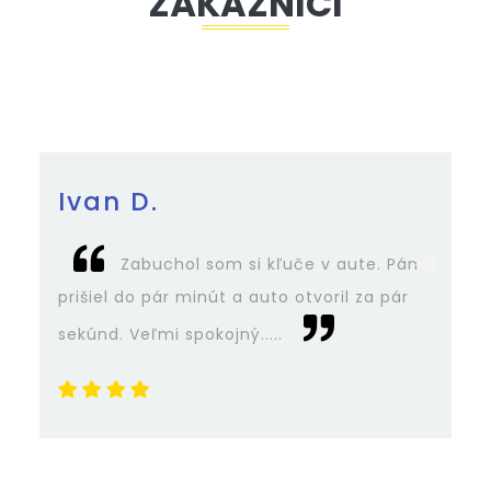
ZÁKAZNÍCI
Ivan D.
A
Zabuchol som si kľuče v aute. Pán
prišiel do pár minút a auto otvoril za pár
pe
sekúnd. Veľmi spokojný.....