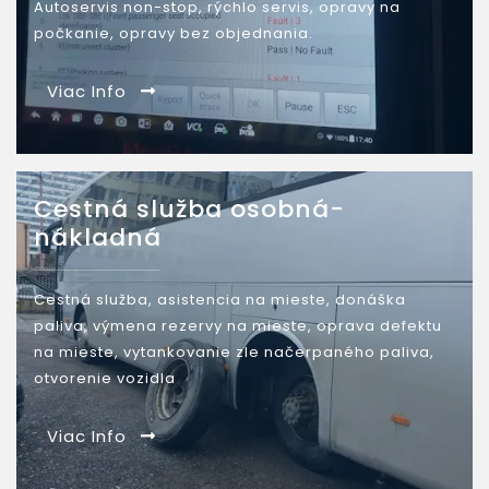
Autoservis non-stop, rýchlo servis, opravy na
počkanie, opravy bez objednania.
Viac Info
Cestná služba osobná-
nákladná
Cestná služba, asistencia na mieste, donáška
paliva, výmena rezervy na mieste, oprava defektu
na mieste, vytankovanie zle načerpaného paliva,
otvorenie vozidla
Viac Info