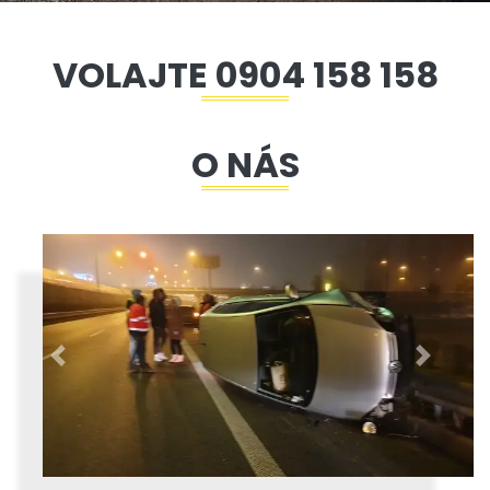
VOLAJTE 0904 158 158
O NÁS
späť
ďaľsí