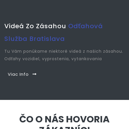
Videá Zo Zásahou
Odťahová
Služba Bratislava
Tu Vám ponúkame niektoré videá z našich zásahou.
Odťahy vozidiel, vyprostenia, vytankovania
Viac Info
ČO O NÁS HOVORIA