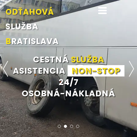
ODŤAHOVÁ
SLUŽBA
B
RATISLAVA
ODŤAHOVÁ
SLUŽBA
BRATISLAVA
NON-STOP
24/7