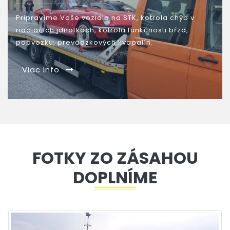
Pripravíme Vaše vozidlo na STK, kotrola chýb v
riadiacich jdnotkách, kotrola funkčnosti bŕzd,
podvozku, prevádzkových kvapalín.
Viac Info
FOTKY ZO ZÁSAHOU
DOPLNÍME