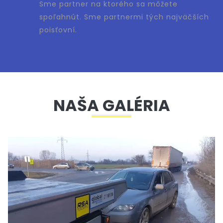
Sme partner na ktorého sa môžete
spoľahnút. Sme partnermi tých najväčších
poisťovní.
NAŠA GALÉRIA